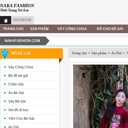
NAKA FASHION
Thời Trang Trẻ Em
FACEBOOK
TRANG CHỦ
SẢN PHẨM
VÁY CÔNG CHÚA
ĐÔ CHO BÉ GÁI
»
»
»
Á
ĐỒ BÉ GÁI
Trang chủ
Sản phẩm
Áo Dài
Váy Công Chúa
Bộ đồ bé gái
Chân Váy
Áo Bé Gái
Váy Bé Gái
Set đồ đi học
Yếm Cho Bé Gái
Áo Dài