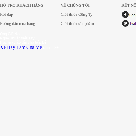
HỖ TRỢ KHÁCH HÀNG
VỀ CHÚNG TÔI
KẾT NỐ
Hỏi đáp
Giới thiệu Công Ty
Hướng dẫn mua hàng
Giới thiệu sản phẩm
Ông Già Noel
Nghệ Thuật thêu tay
Học may áo dài cho búp bê
Xe Hay
Lam Cha Me
phim 18+