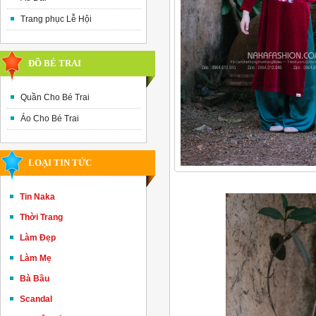
Trang phục Lễ Hội
ĐỒ BÉ TRAI
Quần Cho Bé Trai
Áo Cho Bé Trai
LOẠI TIN TỨC
Tin Naka
Thời Trang
Làm Đẹp
Làm Mẹ
Bà Bầu
Scandal