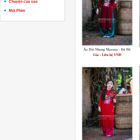
Chuyện của sao
Mọt Phim
Áo Dài Nhung Marena - Đỏ Đô
Giá : Liên hệ VNĐ