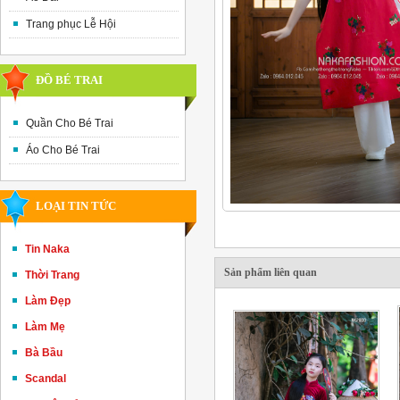
Trang phục Lễ Hội
ĐỒ BÉ TRAI
Quần Cho Bé Trai
Áo Cho Bé Trai
LOẠI TIN TỨC
Tin Naka
Sản phẩm liên quan
Thời Trang
Làm Đẹp
Làm Mẹ
Bà Bầu
Scandal