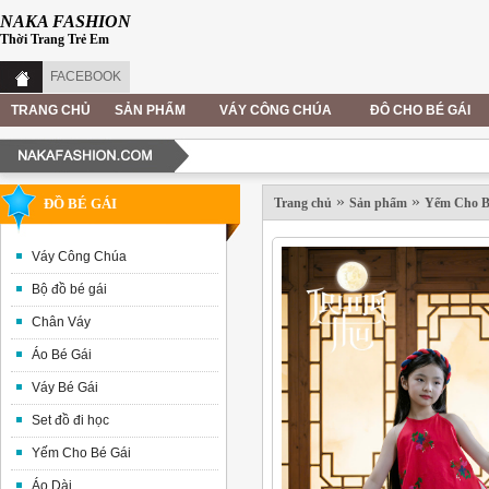
NAKA FASHION
Thời Trang Trẻ Em
FACEBOOK
TRANG CHỦ
SẢN PHẨM
VÁY CÔNG CHÚA
ĐÔ CHO BÉ GÁI
»
»
ĐỒ BÉ GÁI
Trang chủ
Sản phẩm
Yếm Cho B
Váy Công Chúa
Bộ đồ bé gái
Chân Váy
Áo Bé Gái
Váy Bé Gái
Set đồ đi học
Yếm Cho Bé Gái
Áo Dài