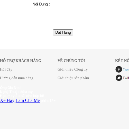
Nội Dung :
HỖ TRỢ KHÁCH HÀNG
VỀ CHÚNG TÔI
KẾT NỐ
Hỏi đáp
Giới thiệu Công Ty
Hướng dẫn mua hàng
Giới thiệu sản phẩm
Ông Già Noel
Nghệ Thuật thêu tay
Học may áo dài cho búp bê
Xe Hay
Lam Cha Me
phim 18+