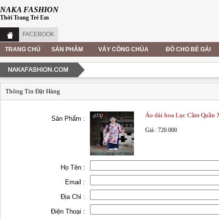
NAKA FASHION
Thời Trang Trẻ Em
FACEBOOK
TRANG CHỦ
SẢN PHẨM
VÁY CÔNG CHÚA
ĐÔ CHO BÉ GÁI
Thông Tin Đặt Hàng
Áo dài hoa Lục Cầm Quần 
Sản Phẩm :
Giá : 720.000
Họ Tên :
Email :
Địa Chỉ :
Điện Thoại :